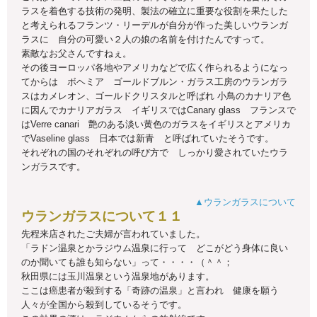
ラスを着色する技術の発明、製法の確立に重要な役割を果たした
と考えられるフランツ・リーデルが自分が作った美しいウランガ
ラスに 自分の可愛い２人の娘の名前を付けたんですって。
素敵なお父さんですねぇ。
その後ヨーロッパ各地やアメリカなどで広く作られるようになっ
てからは ボヘミア ゴールドブルン・ガラス工房のウランガラ
スはカメレオン、ゴールドクリスタルと呼ばれ 小鳥のカナリア色
に因んでカナリアガラス イギリスではCanary glass フランスで
はVerre canari 艶のある淡い黄色のガラスをイギリスとアメリカ
でVaseline glass 日本では新青 と呼ばれていたそうです。
それぞれの国のそれぞれの呼び方で しっかり愛されていたウラ
ンガラスです。
▲ウランガラスについて
ウランガラスについて１１
先程来店されたご夫婦が言われていました。
「ラドン温泉とかラジウム温泉に行って どこがどう身体に良い
のか聞いても誰も知らない」って・・・・（＾＾；
秋田県には玉川温泉という温泉地があります。
ここは癌患者が殺到する「奇跡の温泉」と言われ 健康を願う
人々が全国から殺到しているそうです。