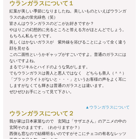
ウランガラスについて１
紅葉が美しい季節になりましたね。美しいものといえばウランガ
ラスのあの蛍光緑色（笑）
皆さんはウランガラスのどこがお好きですか？
やはりこの幻想的に光るところと答える方がほとんどでしょう。
もちろん私もそうです。
美しくはかないガラスが 紫外線を浴びることによって全く違う
顔を見せる
この二面性というかギャップがすごいですよ。普通のガラスには
ないですよね。
まるでジキルとハイドのような気がします。
でもウランガラスは善人と悪人ではなく どちらも善人（＾＾）
「ブラックライトがないと・・・」というお客様の声をよく耳に
しますがなくても輝きは普通のガラスとは違います。
ぜひぜひお手にとって見て下さい。
▲ウランガラスについて
ウランガラスについて２
我が家は日本家屋なので 玄関は「サザエさん」のアニメの中の
玄関そのままです。（わかりますか？）
西側も窓なので結構明るいのですがそこにチェコの有名なレッツ