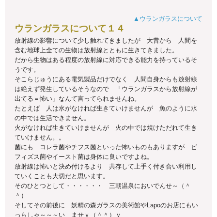
▲ウランガラスについて
ウランガラスについて１４
放射線の影響について少し触れてきましたが 大昔から 人間を
含む地球上全ての生物は放射線とともに生きてきました。
だから生物はある程度の放射線に対応できる能力を持っているそ
うです。
そこらじゅうにある電気製品だけでなく 人間自身からも放射線
は絶えず発生しているそうなので 「ウランガラスから放射線が
出てる＝怖い」なんて言ってられませんね。
たとえば 人は水がなければ生きていけませんが 魚のように水
の中では生活できません。
火がなければ生きていけませんが 火の中では焼けただれて生き
ていけません。。
菌にも コレラ菌やチフス菌といった怖いものもありますが ビ
フィズス菌やイースト菌は身体に良いですよね。
放射線は怖いと決め付けるより 共存して上手く付き合い利用し
ていくことも大切だと思います。
そのひとつとして・・・・・・ 三朝温泉においでんせ～（＾
＾）
そしてその前後に 妖精の森ガラスの美術館やLapoのお店にもい
っらしゃ～～～い ませｖ（＾＾）ｖ