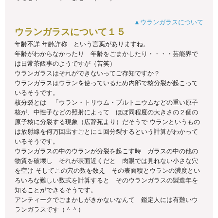
▲ウランガラスについて
ウランガラスについて１５
年齢不詳 年齢詐称 という言葉がありますね。
年齢がわからなかったり 年齢をごまかしたり・・・・芸能界で
は日常茶飯事のようですが（苦笑）
ウランガラスはそれができないってご存知ですか？
ウランガラスはウランを使っているため内部で核分裂が起こって
いるそうです。
核分裂とは 「ウラン・トリウム・プルトニウムなどの重い原子
核が、中性子などの照射によって ほぼ同程度の大きさの２個の
原子核に分裂する現象（広辞苑より）だそうで ウランというもの
は放射線を何万回出すごとに１回分裂するという計算がわかって
いるそうです。
ウランガラスの中のウランが分裂を起こす時 ガラスの中の他の
物質を破壊し それが表面近くだと 肉眼では見れない小さな穴
を空け そしてこの穴の数を数え その表面積とウランの濃度とい
ろいろな難しい数式を計算すると そのウランガラスの製造年を
知ることができるそうです。
アンティークでごまかしがきかないなんて 鑑定人には有難いウ
ランガラスです（＾＾）