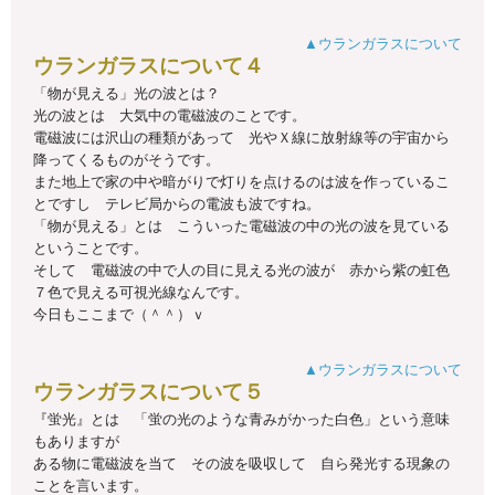
▲ウランガラスについて
ウランガラスについて４
「物が見える」光の波とは？
光の波とは 大気中の電磁波のことです。
電磁波には沢山の種類があって 光やＸ線に放射線等の宇宙から
降ってくるものがそうです。
また地上で家の中や暗がりで灯りを点けるのは波を作っているこ
とですし テレビ局からの電波も波ですね。
「物が見える」とは こういった電磁波の中の光の波を見ている
ということです。
そして 電磁波の中で人の目に見える光の波が 赤から紫の虹色
７色で見える可視光線なんです。
今日もここまで（＾＾）ｖ
▲ウランガラスについて
ウランガラスについて５
『蛍光』とは 「蛍の光のような青みがかった白色」という意味
もありますが
ある物に電磁波を当て その波を吸収して 自ら発光する現象の
ことを言います。