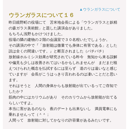
▲ウランガラスについて
ウランガラスについて１６
昨日鏡野町の役場にて 苫米地会長による「ウランガラスと妖精
の森ガラス美術館」と題した講演会がありました。
もちろん浅野もかけつけました。
役場の隣の建物の２階の会議室で３０名程いたでしょうか。
その講演の中で『「放射能は微量でも身体に有害である」とした
説は全くの間違いです。』と断言されました（パチパチ）
放射線ホルミシス効果が研究されている昨今 無知から来る誤解
や偏見も少しは改善されてはいるかもしれませんが まだまだ植
えつけられた概念を払拭するには至らず 道のりは遠いなと感じ
ていますが 会長がこうはっきり言われるのは凄いことだと思い
ます。
それはそうと 人間の身体からも放射能が出ているってご存知で
したか？
筋肉の中にはカリウムがあり そのカリウムから放射能が出てる
らしいですよ。
本当に害があるのなら 夜のデートも出来ないし 満員電車にも
乗れませんって（＾＾；
人間って 放射能に対してかなりの許容量があるみたいです。