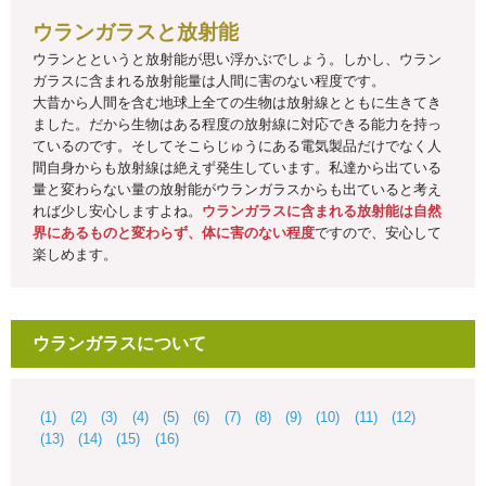
ウランガラスと放射能
ウランとというと放射能が思い浮かぶでしょう。しかし、ウラン
ガラスに含まれる放射能量は人間に害のない程度です。
大昔から人間を含む地球上全ての生物は放射線とともに生きてき
ました。だから生物はある程度の放射線に対応できる能力を持っ
ているのです。そしてそこらじゅうにある電気製品だけでなく人
間自身からも放射線は絶えず発生しています。私達から出ている
量と変わらない量の放射能がウランガラスからも出ていると考え
れば少し安心しますよね。
ウランガラスに含まれる放射能は自然
界にあるものと変わらず、体に害のない程度
ですので、安心して
楽しめます。
ウランガラスについて
(1)
(2)
(3)
(4)
(5)
(6)
(7)
(8)
(9)
(10)
(11)
(12)
(13)
(14)
(15)
(16)