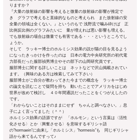
りますか？
『大量の放射線の影響を考えると微量の放射線の影響が推定で
き グラフで考えると直線的なものと考えられ また放射線の安
全量の領域は全くない。』というのもで 浅野流で噛み砕けば 正
比例反比例のグラフみたいに 量が増えれば悪い影響も増える。
でも放射線の場合は微量でも有害である・・・というところでし
ょうか。
そして ラッキー博士のホルミシス効果の説が陽の目を見るよう
になったきっかけを作ったのは 日本の電力中央研究所の初代電
力部長だった服部禎男博士やその部下の山岡研究員です。
服部博士に関する詳しいことは ネットなどで沢山掲載されてい
ます。（興味のある方は検索してみて下さい）
服部博士がご自分が教わってきた今までの概念を ラッキー博士
の論文を読むことで疑問を持ち 動いたことでアメリカをはじめ
世界が改めて検討し ４０年間通説だったことをくつがえしたの
です。
「わからないことはそのままにせず ちゃんと調べなさい。」息
子によく言ってました（＾＾）
ホルミシス効果の語源ですが 「ホルモン」という言葉は〈活性
化させる〉とか〈興奮させる〉を意味するギリシャ語
の”hormaein”に由来し「ホルミシス」”hormesis”も 同じギリシャ
語から来てるんですって♪