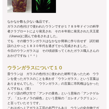
なかなか数も少ない逸品です。
ガラスの色付けで使われたウランですが１７８９年ドイツの科学
者クラプロートにより発見され その８年前に発見された天王星
（Uranus)に因んで命名されました。
でも その後ウランガラスはなかなか簡単に作り出せず 試行錯
誤の上やっと１８３０年代を過ぎてから完成されました。
今日のウランガラスは その頃頑張ってくれたガラス職人さんの
おかげですね（＾＾）
ウランガラスについて１０
昔ウランは ガラスの色付けに使われた材料であったため ウラ
ンを使ったガラスのことを表わす「ウランガラス」という言葉は
ありませんでした。「ウランガラス」の言葉に市民権はなかった
んですねぇ（笑）
ドイツ語の呼び方で「アンナの黄色」という意味の「アンナゲル
ブ」「エレオノラの緑色」という意味の「エレオノラグリュン」
と言っていたそうです。
これはボヘミアガラス工芸の名門でもあり ウランの化合物でガ