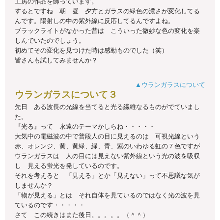
工房の作品を飾っています。
するとですね 朝 昼 夕方とガラスの緑色の濃さが変化してる
んです。陽射しの中の紫外線に反応してるんですよね。
ブラックライトがなかった昔は こういった微妙な色の変化を楽
しんでいたのでしょう。
初めてその変化を見つけた時は感動ものでした（笑）
皆さんも試してみませんか？
▲ウランガラスについて
ウランガラスについて３
先日 ある波長の光線を当てると光る繊維なるものがでていまし
た。
『光る』って 永遠のテーマかしらね・・・・・
大気中の電磁波の中で普段人の目に見えるのは 可視光線という
赤、オレンジ、黄、黄緑、緑、青、紫のいわゆる虹の７色ですが
ウランガラスは 人の目には見えない紫外線という光の波を吸収
し 見える蛍光を発しているのです。
それを考えると 「見える」とか「見えない」って不思議な気が
しませんか？
「物が見える」とは それ自体を見ているのではなく光の波を見
ているのです・・・・・
さて この続きはまた後日。。。。。（＾＾）