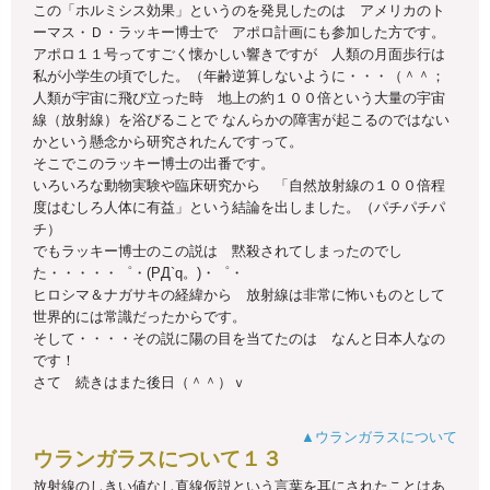
この「ホルミシス効果」というのを発見したのは アメリカのト
ーマス・Ｄ・ラッキー博士で アポロ計画にも参加した方です。
アポロ１１号ってすごく懐かしい響きですが 人類の月面歩行は
私が小学生の頃でした。（年齢逆算しないように・・・（＾＾；
人類が宇宙に飛び立った時 地上の約１００倍という大量の宇宙
線（放射線）を浴びることで なんらかの障害が起こるのではない
かという懸念から研究されたんですって。
そこでこのラッキー博士の出番です。
いろいろな動物実験や臨床研究から 「自然放射線の１００倍程
度はむしろ人体に有益」という結論を出しました。（パチパチパ
チ）
でもラッキー博士のこの説は 黙殺されてしまったのでし
た・・・・・゜・(PД`q。)・゜・
ヒロシマ＆ナガサキの経緯から 放射線は非常に怖いものとして
世界的には常識だったからです。
そして・・・・その説に陽の目を当てたのは なんと日本人なの
です！
さて 続きはまた後日（＾＾）ｖ
▲ウランガラスについて
ウランガラスについて１３
放射線のしきい値なし直線仮説という言葉を耳にされたことはあ