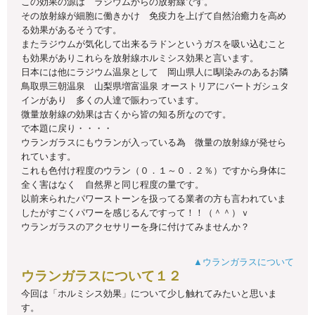
この効果の源は ラジウムからの放射線です。
その放射線が細胞に働きかけ 免疫力を上げて自然治癒力を高め
る効果があるそうです。
またラジウムが気化して出来るラドンというガスを吸い込むこと
も効果がありこれらを放射線ホルミシス効果と言います。
日本には他にラジウム温泉として 岡山県人にl馴染みのあるお隣
鳥取県三朝温泉 山梨県増富温泉 オーストリアにバートガシュタ
インがあり 多くの人達で賑わっています。
微量放射線の効果は古くから皆の知る所なのです。
で本題に戻り・・・・
ウランガラスにもウランが入っている為 微量の放射線が発せら
れています。
これも色付け程度のウラン（０．１～０．２％）ですから身体に
全く害はなく 自然界と同じ程度の量です。
以前来られたパワーストーンを扱ってる業者の方も言われていま
したがすごくパワーを感じるんですって！！（＾＾）ｖ
ウランガラスのアクセサリーを身に付けてみませんか？
▲ウランガラスについて
ウランガラスについて１２
今回は「ホルミシス効果」について少し触れてみたいと思いま
す。