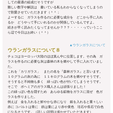
しての最適の組成だそうですが
難しい数字や解説は 書いている私もわからなくなってしまうの
で割愛させていただきます（＾＾；
よーするに ガラスを作るのに必要な成分を どこから手に入れ
るか どうやって手にいれるのかが関係しているんですよ。
続きが早く読みたくなってませんか？？？・・・・っていうここ
ら辺で今日はお終い（＾＾）
▲ウランガラスについて
ウランガラスについて８
チェコはヨーロッパ大陸のほぼ真ん中に位置します。その為 ガ
ラスを作るのに必要な灰は森林の木を燃やして手に入れていまし
た。
これを「カリガラス」 またの名を『森林ガラス』と言います。
１０グラムの灰の為に １１キログラムの木を燃やすそうです。
そうすると不純物も多く 緑っぽい色が付いてしまうそうです。
そこで ボヘミアのガラス職人さんは頑張りました！
この緑っぽい色を隠すため あらゆる鉱物をガラスに混ぜ 色ガ
ラスを作りました。
例えば 金を入れると鮮やかな赤になり 銀を入れると重々しい
赤に コバルトは青に 鉄は量により赤や黄色 珪石や長石で白色
になるそうです。（詳しい説明は省かせていただきます）