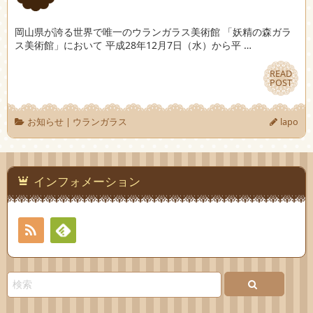
岡山県が誇る世界で唯一のウランガラス美術館 「妖精の森ガラ
ス美術館」において 平成28年12月7日（水）から平 …
READ
READ
POST
POST
お知らせ
|
ウランガラス
lapo
インフォメーション
RSS
Feedly