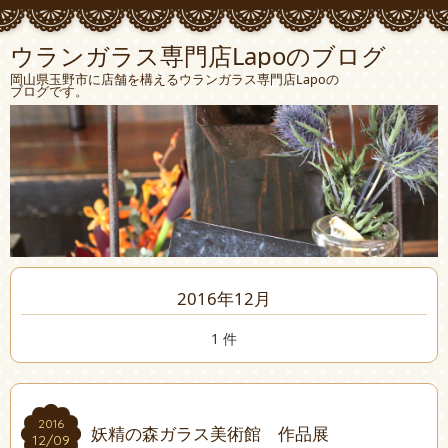
ウランガラス専門店Lapoのブログ
岡山県玉野市に店舗を構えるウランガラス専門店Lapoの
ブログです。
2016年12月
1 件
2016
2016
妖精の森ガラス美術館 作品展
12/09
12/09