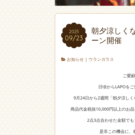
朝夕涼しく
2025
09/23
ーン開催
お知らせ
|
ウランガラス
ご愛
日頃からLAPOを
9月24日から2週間「朝夕涼し
商品代金税抜10,000円以上の
2点3点合わせた金額でも1
是非この機会に、