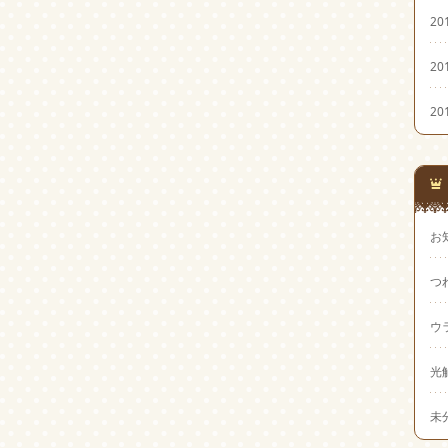
20
20
20
お
つ
ウ
光
未